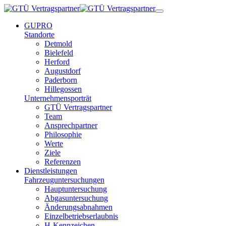
GUPRO
Standorte
Detmold
Bielefeld
Herford
Augustdorf
Paderborn
Hillegossen
Unternehmensporträt
GTÜ Vertragspartner
Team
Ansprechpartner
Philosophie
Werte
Ziele
Referenzen
Dienstleistungen
Fahrzeuguntersuchungen
Hauptuntersuchung
Abgasuntersuchung
Änderungsabnahmen
Einzelbetriebserlaubnis
H-Kennzeichen