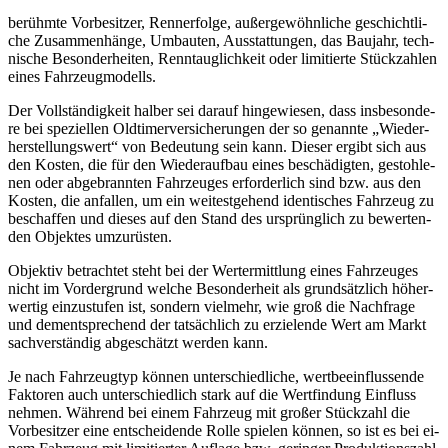
be­rühm­te Vor­be­sit­zer, Renn­erfol­ge, au­ßer­ge­wöhn­li­che ge­schicht­li­
che Zu­sam­men­hän­ge, Um­bau­ten, Aus­stat­tun­gen, das Bau­jahr, tech­
ni­sche Be­son­der­hei­ten, Renn­taug­lich­keit oder li­mi­tier­te Stück­zah­len
ei­nes Fahr­zeug­mo­dells.
Der Voll­stän­dig­keit hal­ber sei dar­auf hin­ge­wie­sen, dass ins­be­son­de­
re bei spe­zi­el­len Old­ti­mer­ver­si­che­run­gen der so ge­nann­te „Wie­der­
her­stel­lungs­wert“ von Be­deu­tung sein kann. Die­ser er­gibt sich aus
den Kos­ten, die für den Wie­der­auf­bau ei­nes be­schä­dig­ten, ge­stoh­le­
nen oder ab­ge­brann­ten Fahr­zeu­ges er­for­der­lich sind bzw. aus den
Kos­ten, die an­fal­len, um ein wei­test­ge­hend iden­ti­sches Fahr­zeug zu
be­schaf­fen und die­ses auf den Stand des ur­sprüng­lich zu be­wer­ten­
den Ob­jek­tes um­zu­rüs­ten.
Ob­jek­tiv be­trach­tet steht bei der Wert­ermitt­lung ei­nes Fahr­zeu­ges
nicht im Vor­der­grund wel­che Be­son­der­heit als grund­sätz­lich hö­her­
wer­tig ein­zu­stu­fen ist, son­dern viel­mehr, wie groß die Nach­fra­ge
und dem­entspre­chend der tat­säch­lich zu er­zie­len­de Wert am Markt
sach­ver­stän­dig ab­ge­schätzt wer­den kann.
Je nach Fahr­zeug­typ kön­nen un­ter­schied­li­che, wert­be­ein­flus­sen­de
Fak­to­ren auch un­ter­schied­lich stark auf die Wert­fin­dung Ein­fluss
neh­men. Wäh­rend bei ei­nem Fahr­zeug mit gro­ßer Stück­zahl die
Vor­be­sit­zer ei­ne ent­schei­den­de Rol­le spie­len kön­nen, so ist es bei ei­