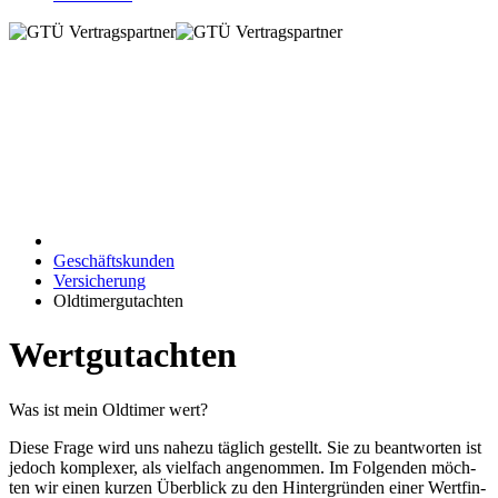
Geschäftskunden
Versicherung
Oldtimergutachten
Wertgutachten
Was ist mein Old­ti­mer wert?
Die­se Fra­ge wird uns na­he­zu täg­lich ge­stellt. Sie zu be­ant­wor­ten ist
je­doch kom­ple­xer, als viel­fach an­ge­nom­men. Im Fol­gen­den möch­
ten wir ei­nen kur­zen Über­blick zu den Hin­ter­grün­den ei­ner Wert­fin­