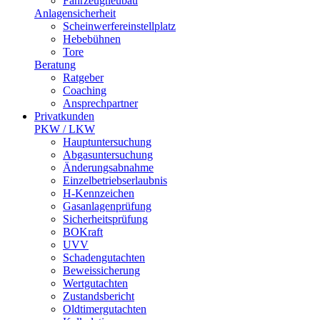
Fahrzeugneubau
Anlagensicherheit
Scheinwerfereinstellplatz
Hebebühnen
Tore
Beratung
Ratgeber
Coaching
Ansprechpartner
Privatkunden
PKW / LKW
Hauptuntersuchung
Abgasuntersuchung
Änderungsabnahme
Einzelbetriebserlaubnis
H-Kennzeichen
Gasanlagenprüfung
Sicherheitsprüfung
BOKraft
UVV
Schadengutachten
Beweissicherung
Wertgutachten
Zustandsbericht
Oldtimergutachten