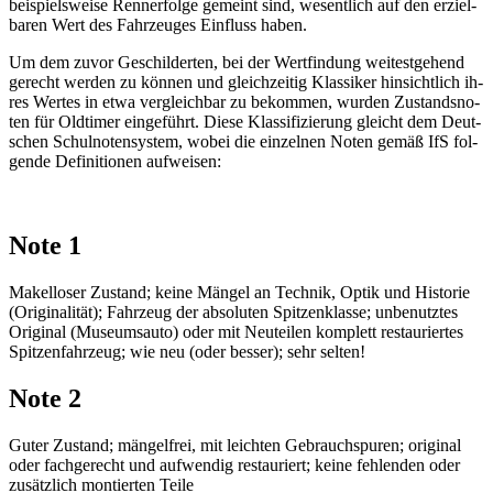
bei­spiels­wei­se Renn­erfol­ge ge­meint sind, we­sent­lich auf den er­ziel­
ba­ren Wert des Fahr­zeu­ges Ein­fluss ha­ben.
Um dem zu­vor Ge­schil­der­ten, bei der Wert­fin­dung wei­test­ge­hend
ge­recht wer­den zu kön­nen und gleich­zei­tig Klas­si­ker hin­sicht­lich ih­
res Wer­tes in et­wa ver­gleich­bar zu be­kom­men, wur­den Zu­stands­no­
ten für Old­ti­mer ein­ge­führt. Die­se Klas­si­fi­zie­rung gleicht dem Deut­
schen Schul­no­ten­sys­tem, wo­bei die ein­zel­nen No­ten ge­mäß IfS fol­
gen­de De­fi­ni­tio­nen auf­wei­sen:
Note 1
Ma­kel­lo­ser Zu­stand; kei­ne Män­gel an Tech­nik, Op­tik und His­to­rie
(Ori­gi­na­li­tät); Fahr­zeug der ab­so­lu­ten Spit­zen­klas­se; un­be­nutz­tes
Ori­gi­nal (Mu­se­ums­au­to) oder mit Neu­tei­len kom­plett re­stau­rier­tes
Spit­zen­fahr­zeug; wie neu (oder bes­ser); sehr sel­ten!
Note 2
Gu­ter Zu­stand; män­gel­frei, mit leich­ten Ge­brauch­spu­ren; ori­gi­nal
oder fach­ge­recht und auf­wen­dig re­stau­riert; kei­ne feh­len­den oder
zu­sätz­lich mon­tier­ten Tei­le