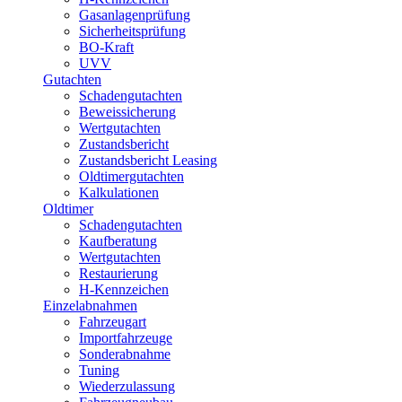
Gasanlagenprüfung
Sicherheitsprüfung
BO-Kraft
UVV
Gutachten
Schadengutachten
Beweissicherung
Wertgutachten
Zustandsbericht
Zustandsbericht Leasing
Oldtimergutachten
Kalkulationen
Oldtimer
Schadengutachten
Kaufberatung
Wertgutachten
Restaurierung
H-Kennzeichen
Einzelabnahmen
Fahrzeugart
Importfahrzeuge
Sonderabnahme
Tuning
Wiederzulassung